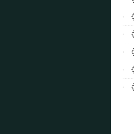
《
《
《
《
《