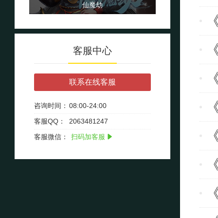
仙魔劫
《
《
客服中心
《
联系在线客服
《
咨询时间：
08:00-24:00
客服QQ：
2063481247
《
客服微信：
扫码加客服
《
《