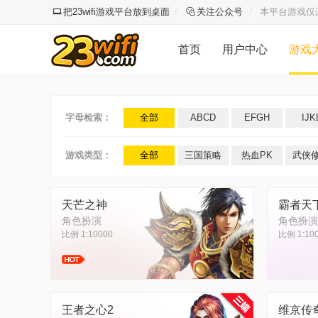
把23wifi游戏平台放到桌面
关注公众号
本平台游戏仅
首页
用户中心
游戏
字母检索：
全部
ABCD
EFGH
IJK
游戏类型：
全部
三国策略
热血PK
武侠
天芒之神
霸者天
角色扮演
角色扮演
比例 1:10000
比例 1:10
王者之心2
维京传