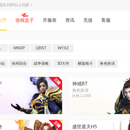
适合18岁以上玩家！
大厅
游戏盒子
开服表
资讯
充值
客服
L
MNOP
QRST
WYXZ
修仙
休闲回合
战争策略
3D大作
横版格斗
角色扮演
下
神戒BT
角色扮演
0
比例 1:1000
奇
盛世遮天H5