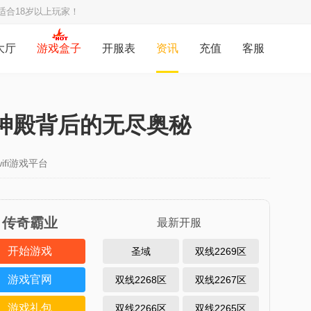
适合18岁以上玩家！
大厅
游戏盒子
开服表
资讯
充值
客服
神殿背后的无尽奥秘
ifi游戏平台
传奇霸业
最新开服
开始游戏
圣域
双线2269区
游戏官网
双线2268区
双线2267区
游戏礼包
双线2266区
双线2265区