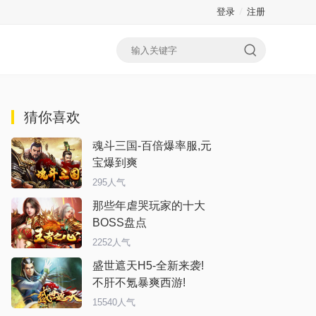
登录
注册
猜你喜欢
魂斗三国-百倍爆率服,元
宝爆到爽
295人气
那些年虐哭玩家的十大
BOSS盘点
2252人气
盛世遮天H5-全新来袭!
不肝不氪暴爽西游!
15540人气