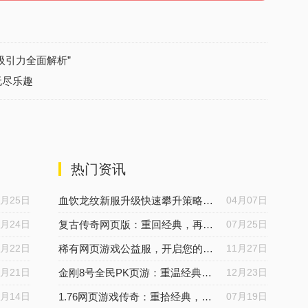
吸引力全面解析”
无尽乐趣
热门资讯
5月25日
血饮龙纹新服升级快速攀升策略技巧指南
04月07日
5月24日
复古传奇网页版：重回经典，再续传奇
07月25日
5月22日
稀有网页游戏公益服，开启您的传奇娱乐冒险之旅！
11月27日
5月21日
金刚8号全民PK页游：重温经典，热血再燃！
12月23日
5月14日
1.76网页游戏传奇：重拾经典，重拾记忆-网页传奇变态版
07月19日