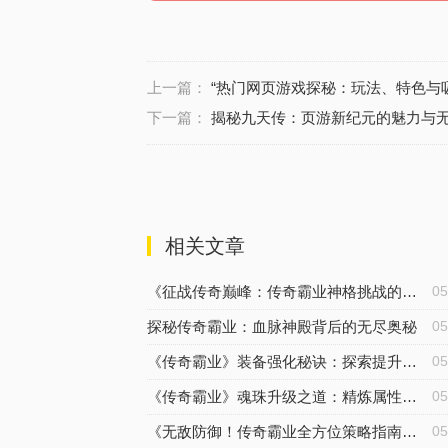
上一篇：
“热门网页游戏探秘：玩法、特色与
下一篇：
揭秘九天传：页游新纪元的魅力与
相关文章
《征战传奇巅峰：传奇霸业神格挑战的深度打法揭秘》
0
探秘传奇霸业：血脉神殿背后的无尽奥秘
0
《传奇霸业》装备强化秘诀：探索提升战力的关键步骤
0
《传奇霸业》魂珠升级之道：精炼属性，铸就至强战斗力
0
《无敌防御！传奇霸业全方位策略指南来袭》
0