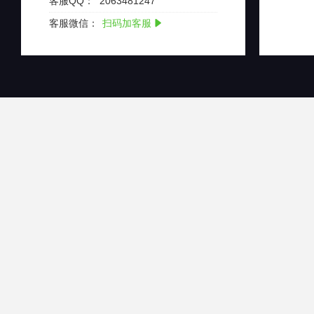
客服QQ：
2063481247
客服微信：
扫码加客服