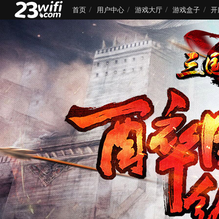
首页
用户中心
游戏大厅
游戏盒子
开