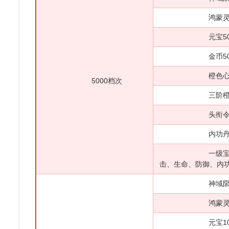
鸿蒙灵石*
元宝500
金币500
橙色心法自
5000档次
三阶橙色御魂
头衔令*10
内功丹*10
一级宝石大礼
击、生命、防御、内功
神域陨铁*
鸿蒙灵石*
元宝100