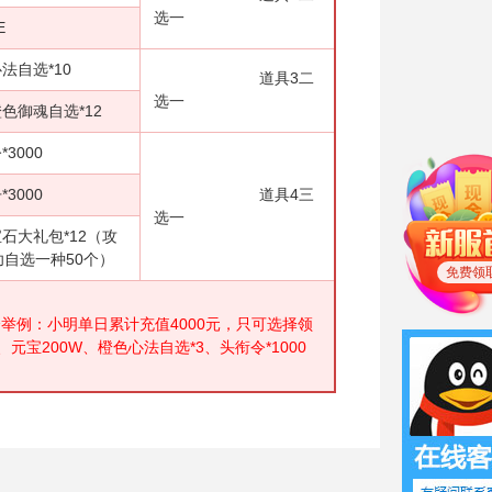
选一
E
*10
道具3二
选一
自选*12
00
00
道具4三
选一
包*12（攻
自选一种50个）
免费领
举例：小明单日累计充值4000元，只可选择领
元宝200W、橙色心法自选*3、头衔令*1000