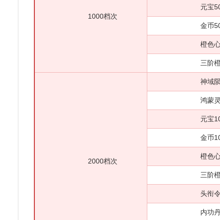
元宝50
1000档次
金币500
橙色心法自
三阶橙色御魂
神域陨铁*
鸿蒙灵石*
元宝100
金币100
橙色心法自
2000档次
三阶橙色御魂
头衔令*2
内功丹*2