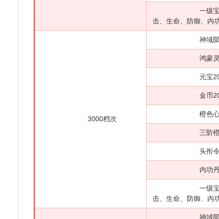
一级宝石大礼
击、生命、防御、内功
神域陨铁*
鸿蒙灵石*
元宝200
金币200
橙色心法自
3000档次
三阶橙色御魂
头衔令*5
内功丹*5
一级宝石大礼
击、生命、防御、内功
神域陨铁*