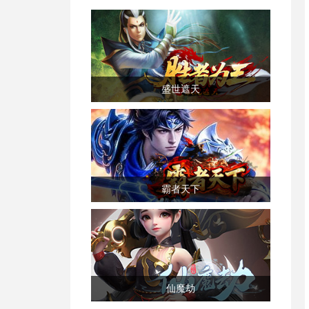
盛世遮天
霸者天下
仙魔劫