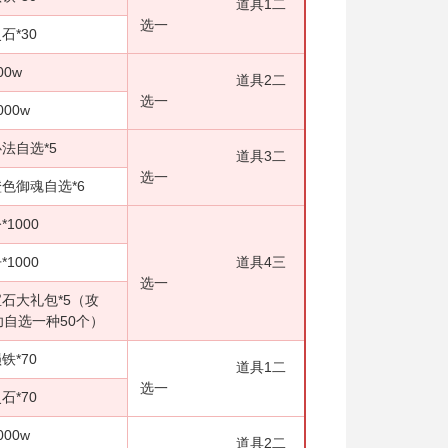
道具1二
选一
30
w
道具2二
选一
0w
选*5
道具3二
选一
自选*6
00
00
道具4三
选一
包*5（攻
自选一种50个）
70
道具1二
选一
70
0w
道具2二