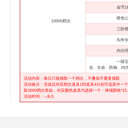
金币1
橙色心法自选
10000档次
三阶橙色御魂
头衔令*30
内功丹*30
一级宝石大礼
击、生命、防御、内功
活动内容：每日只能领取一个档次，不叠加不重复领取
活动备注：充值后对应档次道具1到道具4分别可选其中一个
取3000档次奖励，对应颜色道具均选择一个：神域陨铁*15、
活动时间：--永久