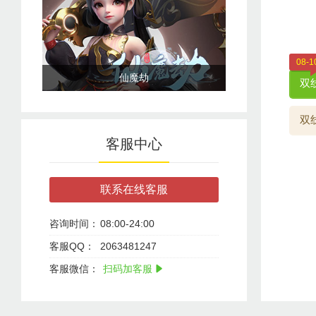
08-1
仙魔劫
双线
双线
客服中心
联系在线客服
咨询时间：
08:00-24:00
客服QQ：
2063481247
客服微信：
扫码加客服