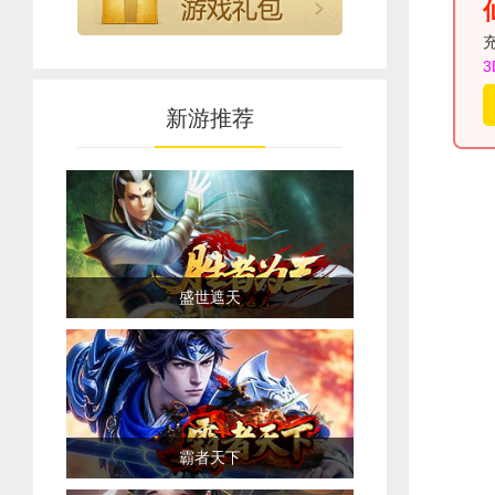
充
新游推荐
盛世遮天
霸者天下